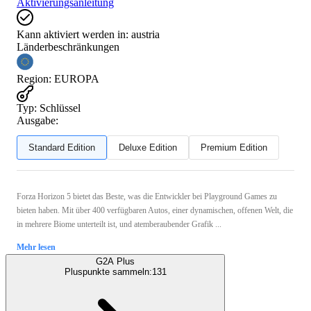
Aktivierungsanleitung
Kann aktiviert werden in:
austria
Länderbeschränkungen
Region
:
EUROPA
Typ
:
Schlüssel
Ausgabe:
Standard Edition
Deluxe Edition
Premium Edition
Forza Horizon 5 bietet das Beste, was die Entwickler bei Playground Games zu
bieten haben. Mit über 400 verfügbaren Autos, einer dynamischen, offenen Welt, die
in mehrere Biome unterteilt ist, und atemberaubender Grafik ...
Mehr lesen
G2A Plus
Pluspunkte sammeln:
131