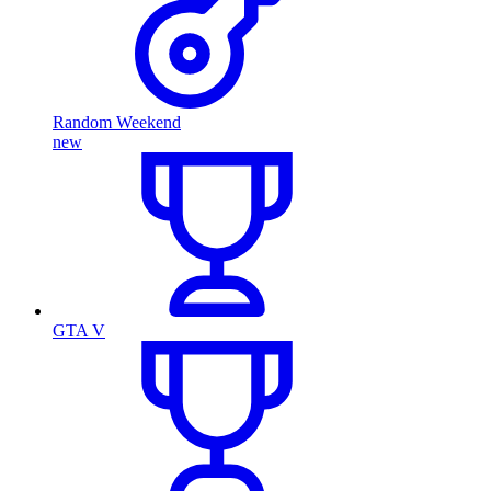
Random Weekend
new
GTA V