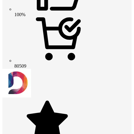
100%
80509