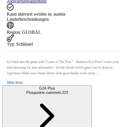
Aktivierungsanleitung
Kann aktiviert werden in:
austria
Länderbeschränkungen
Region
:
GLOBAL
Typ
:
Schlüssel
Get back into the game with "Game of The Year " - Random Key!Don’t waste your
time browsing for new adventures – let fate decide which game you’re about to
experience.Make your Steam library look great thanks to the amaz ...
Mehr lesen
G2A Plus
Pluspunkte sammeln:
223