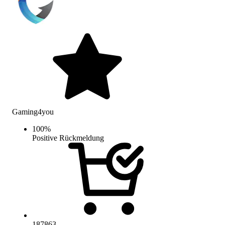
Gaming4you
100
%
Positive Rückmeldung
187863