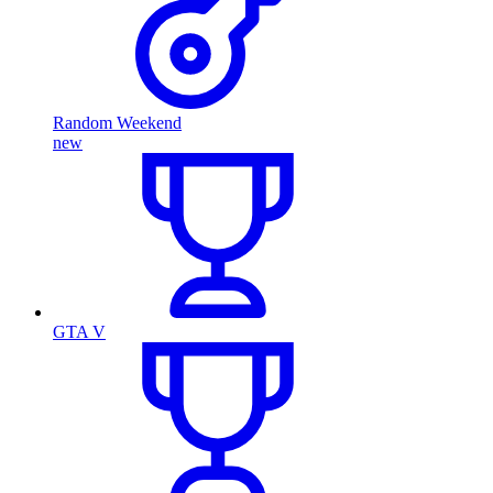
Random Weekend
new
GTA V