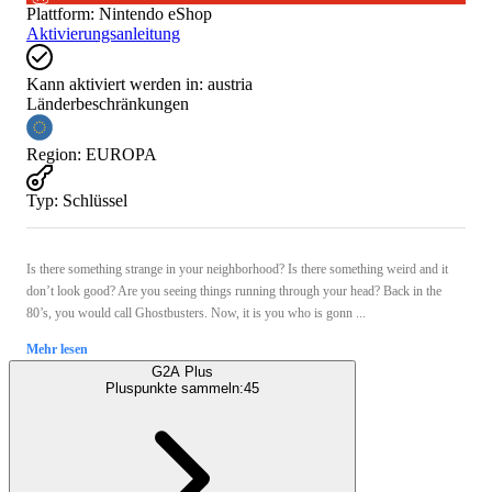
Plattform
:
Nintendo eShop
Aktivierungsanleitung
Kann aktiviert werden in:
austria
Länderbeschränkungen
Region
:
EUROPA
Typ
:
Schlüssel
Is there something strange in your neighborhood? Is there something weird and it
don’t look good? Are you seeing things running through your head? Back in the
80’s, you would call Ghostbusters. Now, it is you who is gonn ...
Mehr lesen
G2A Plus
Pluspunkte sammeln:
45