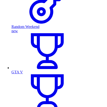
Random Weekend
new
GTA V