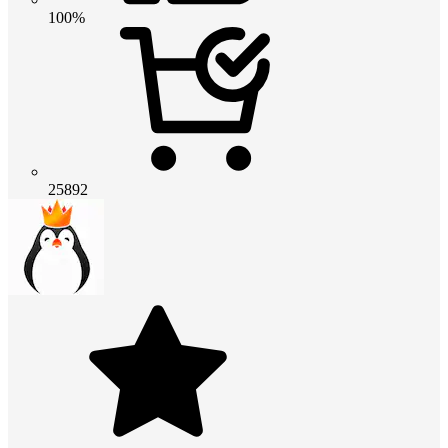
100%
25892