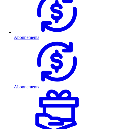
Abonnements
Abonnements