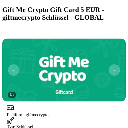
Gift Me Crypto Gift Card 5 EUR -
giftmecrypto Schlüssel - GLOBAL
1
/
1
Plattform
:
giftmecrypto
Typ
:
Schlüssel