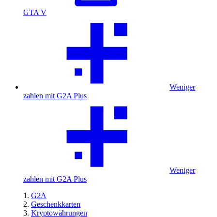
GTA V
Weniger
zahlen mit G2A Plus
Weniger
zahlen mit G2A Plus
G2A
Geschenkkarten
Kryptowährungen