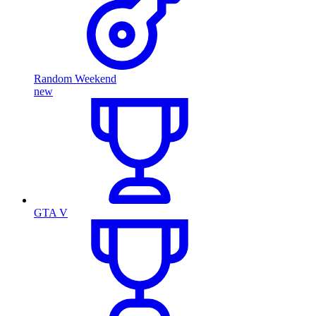
Random Weekend
new
GTA V