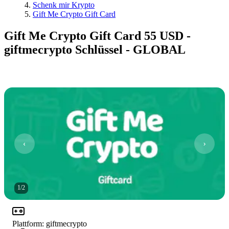
Schenk mir Krypto
Gift Me Crypto Gift Card
Gift Me Crypto Gift Card 55 USD -
giftmecrypto Schlüssel - GLOBAL
1
/
2
Plattform
:
giftmecrypto