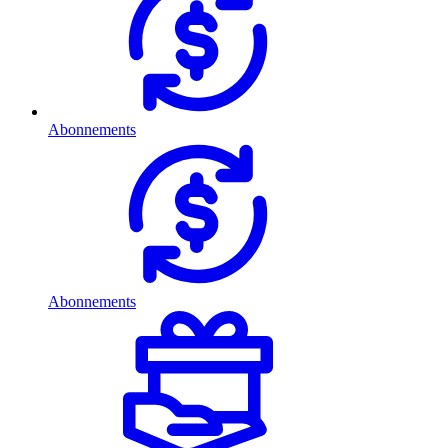
Abonnements
Abonnements