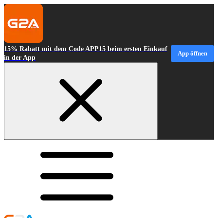
15% Rabatt mit dem Code APP15 beim ersten Einkauf
App öffnen
in der App