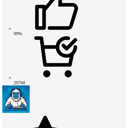
99%
29760