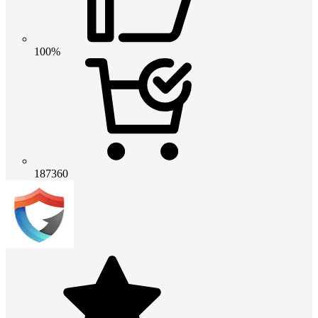
100%
187360