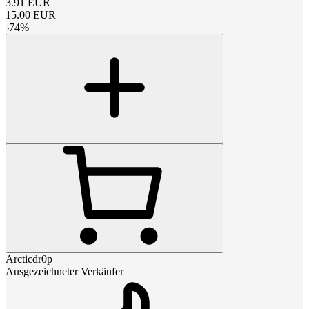
3.91
EUR
15.00
EUR
-
74
%
Arcticdr0p
Ausgezeichneter Verkäufer