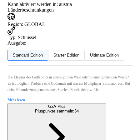
Kann aktiviert werden in:
austria
Länderbeschränkungen
Region
:
GLOBAL
Typ
:
Schlüssel
Ausgabe:
Standard Edition
Starter Edition
Ultimate Edition
Die Eleganz des Golfsports in einem grünen Wald oder in einer glühenden Wüste?
Es ist möglich! Probiere eine Golfrunde mit diesem Multiplayer-Simulator aus. Ruf
deine Freunde zum gemeinsamen Spielen. Erziele deine zufrie ...
Mehr lesen
G2A Plus
Pluspunkte sammeln:
34