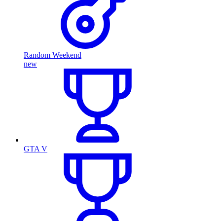
Random Weekend
new
GTA V