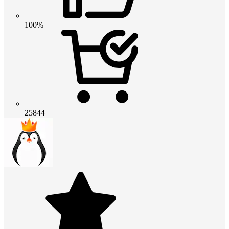
100%
25844