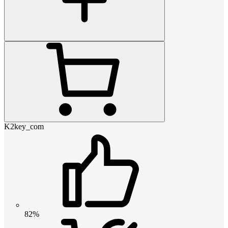
K2key_com
82%