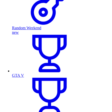
Random Weekend
new
GTA V