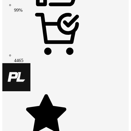
99%
4465