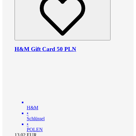
H&M Gift Card 50 PLN
H&M
•
Schlüssel
•
POLEN
13.02
EUR