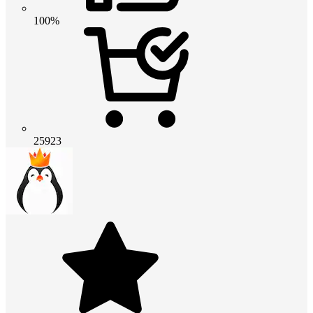
100%
25923