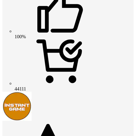
100%
44111