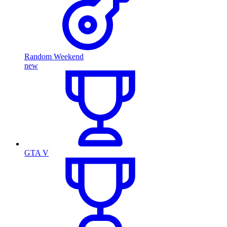
Random Weekend
new
GTA V