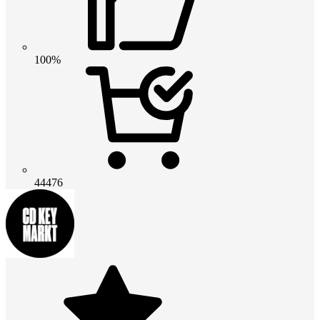
100%
44476