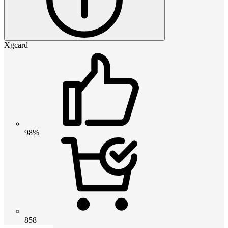
Xgcard
98%
858