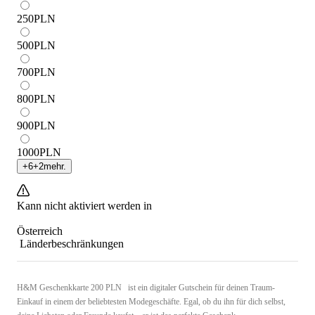
250
PLN
500
PLN
700
PLN
800
PLN
900
PLN
1000
PLN
+
6
+
2
mehr.
Kann nicht aktiviert werden in
Österreich
Länderbeschränkungen
H&M Geschenkkarte 200 PLN ist ein digitaler Gutschein für deinen Traum-
Einkauf in einem der beliebtesten Modegeschäfte. Egal, ob du ihn für dich selbst,