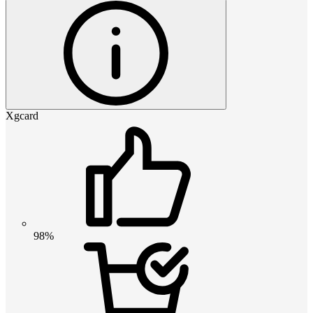
Xgcard
98%