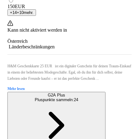
150
EUR
+
14
+
10
mehr.
Kann nicht aktiviert werden in
Österreich
Länderbeschränkungen
H&M Geschenkkarte 25 EUR ist ein digitaler Gutschein für deinen Traum-Einkauf
in einem der beliebtesten Modegeschäfte. Egal, ob du ihn für dich selbst, deine
Liebsten oder Freunde kaufst – er ist das perfekte Geschenk ...
Mehr lesen
G2A Plus
Pluspunkte sammeln:
24