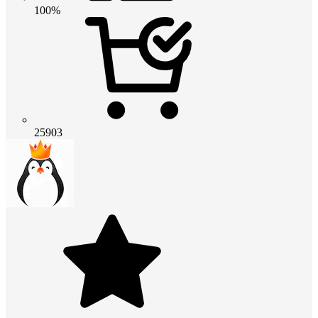
100%
25903