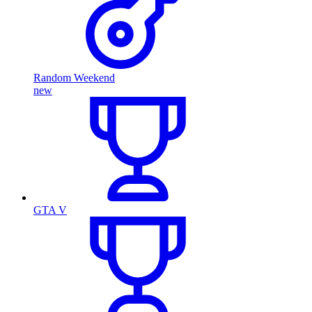
Random Weekend
new
GTA V