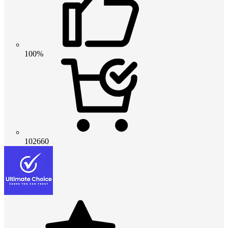
100%
102660