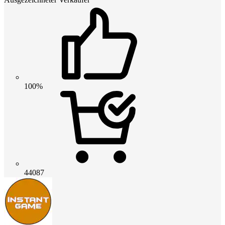
100%
44087