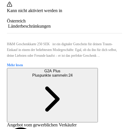
Kann nicht aktiviert werden in
Österreich
Länderbeschränkungen
H&M Geschenkkarte 250 SEK ist ein digitaler Gutschein für deinen Traum-
Einkauf in einem der beliebtesten Modegeschäfte. Egal, ob du ihn für dich selbst,
deine Liebsten oder Freunde kaufst – er ist das perfekte Geschenk ...
Mehr lesen
G2A Plus
Pluspunkte sammeln:
24
Angebot vom gewerblichen Verkäufer