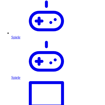
Spiele
Spiele