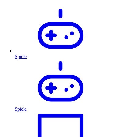
Spiele
Spiele