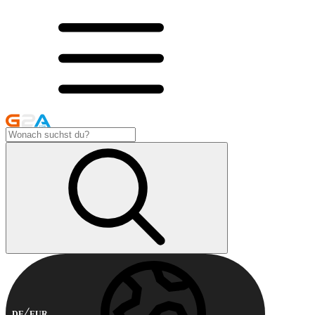
DE
EUR