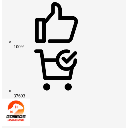
100%
37693