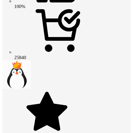
100%
25840