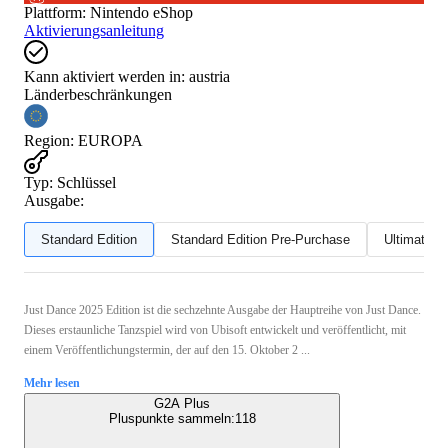
Plattform
:
Nintendo eShop
Aktivierungsanleitung
Kann aktiviert werden in:
austria
Länderbeschränkungen
Region
:
EUROPA
Typ
:
Schlüssel
Ausgabe:
Standard Edition
Standard Edition Pre-Purchase
Ultimate Ed
Just Dance 2025 Edition ist die sechzehnte Ausgabe der Hauptreihe von Just Dance.
Dieses erstaunliche Tanzspiel wird von Ubisoft entwickelt und veröffentlicht, mit
einem Veröffentlichungstermin, der auf den 15. Oktober 2 ...
Mehr lesen
G2A Plus
Pluspunkte sammeln:
118