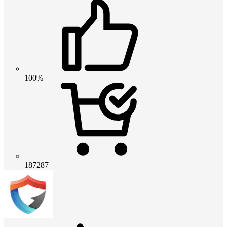
100%
187287