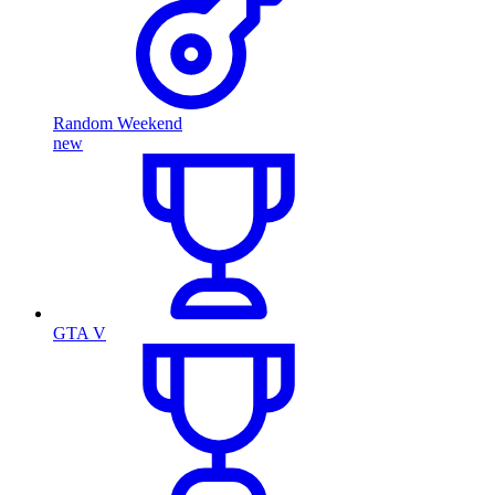
Random Weekend
new
GTA V