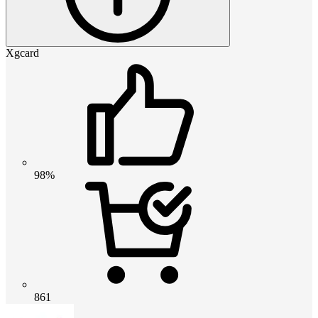
Xgcard
98%
861