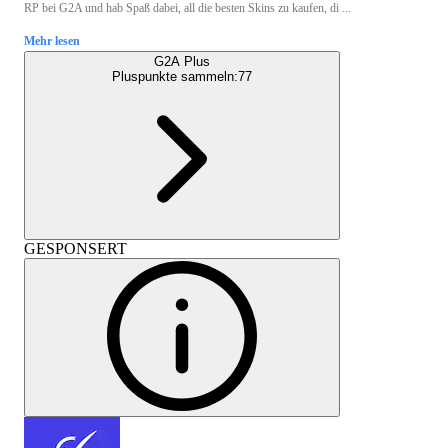
RP bei G2A und hab Spaß dabei, all die besten Skins zu kaufen, di ...
Mehr lesen
G2A Plus
Pluspunkte sammeln:
77
GESPONSERT