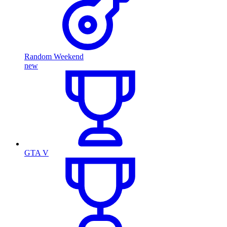
Random Weekend
new
GTA V