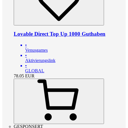
Lovable Direct Top Up 1000 Guthaben
•
Venusgames
•
Aktivierungslink
•
GLOBAL
78.05
EUR
GESPONSERT