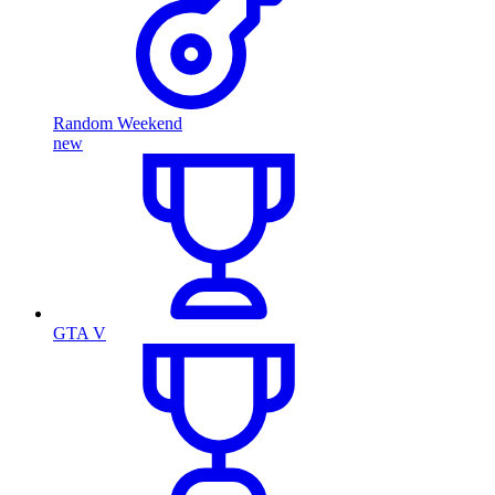
Random Weekend
new
GTA V