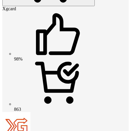
Xgcard
98%
863