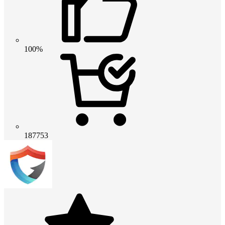
100%
187753