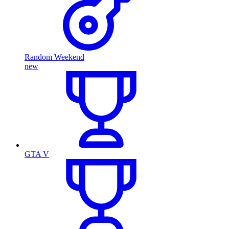
Random Weekend
new
GTA V