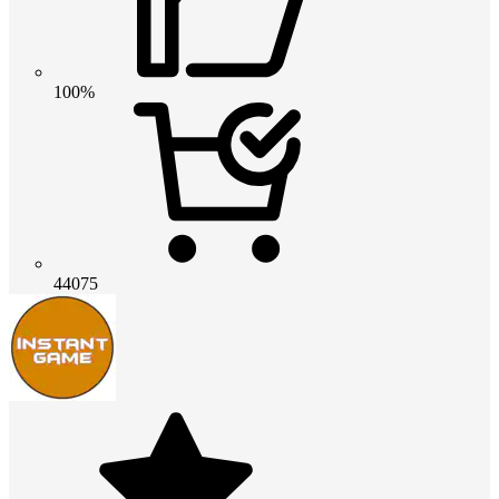
100%
44075