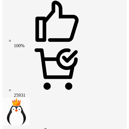
100%
25931