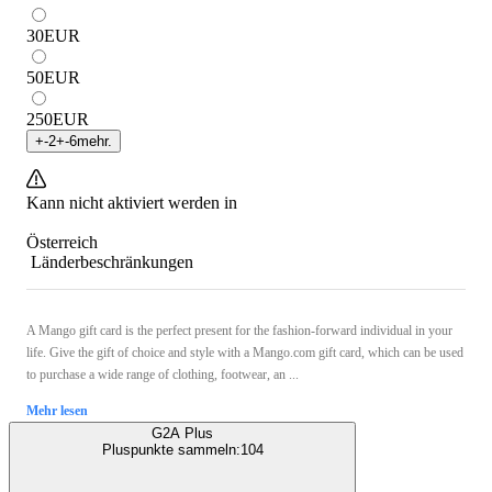
30
EUR
50
EUR
250
EUR
+
-2
+
-6
mehr.
Kann nicht aktiviert werden in
Österreich
Länderbeschränkungen
A Mango gift card is the perfect present for the fashion-forward individual in your
life. Give the gift of choice and style with a Mango.com gift card, which can be used
to purchase a wide range of clothing, footwear, an ...
Mehr lesen
G2A Plus
Pluspunkte sammeln:
104