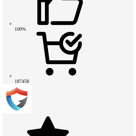
100%
187458