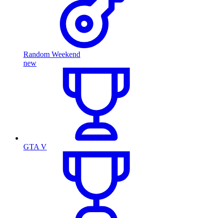
Random Weekend
new
GTA V