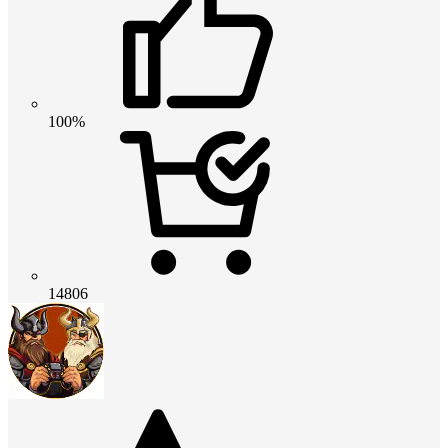
100%
14806