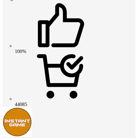
100%
44085