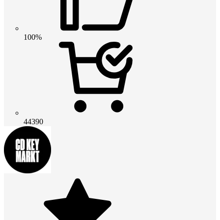
100%
44390