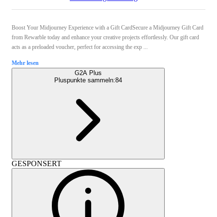
Boost Your Midjourney Experience with a Gift CardSecure a Midjourney Gift Card
from Rewarble today and enhance your creative projects effortlessly. Our gift card
acts as a preloaded voucher, perfect for accessing the exp ...
Mehr lesen
G2A Plus
Pluspunkte sammeln:
84
GESPONSERT