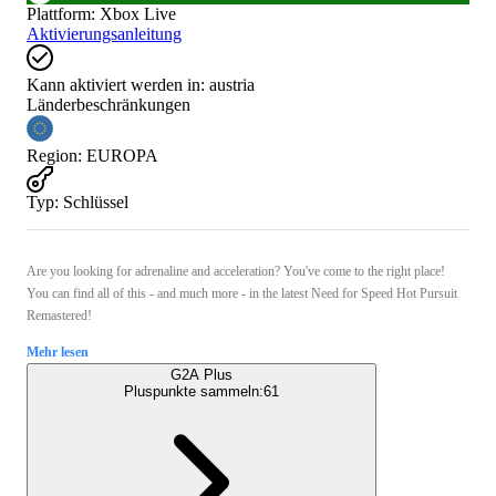
Plattform
:
Xbox Live
Aktivierungsanleitung
Kann aktiviert werden in:
austria
Länderbeschränkungen
Region
:
EUROPA
Typ
:
Schlüssel
Are you looking for adrenaline and acceleration? You've come to the right place!
You can find all of this - and much more - in the latest Need for Speed ​Hot Pursuit
Remastered!
Mehr lesen
G2A Plus
Pluspunkte sammeln:
61