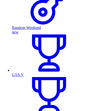
Random Weekend
new
GTA V