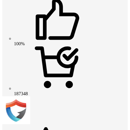
100%
187348