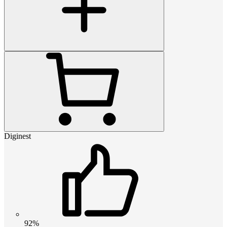
Diginest
92%