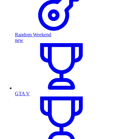
Random Weekend
new
GTA V