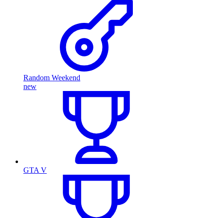
Random Weekend
new
GTA V