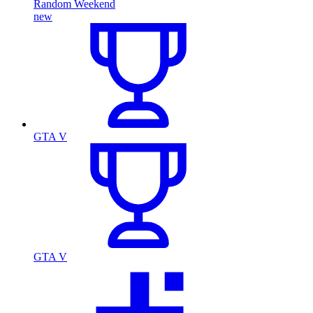
Random Weekend
new
GTA V
GTA V