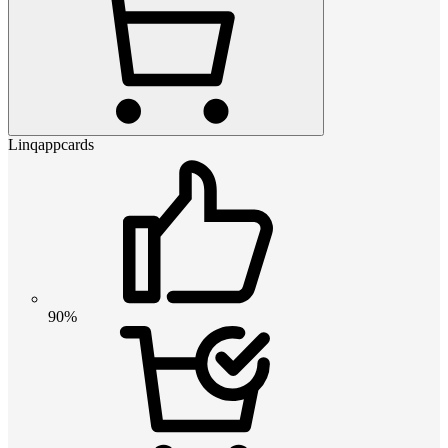
Linqappcards
90%