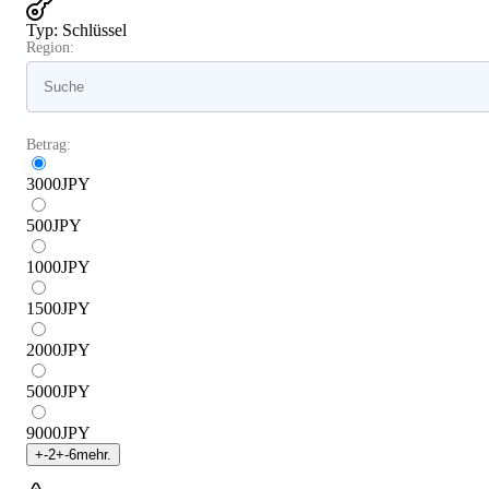
Typ
:
Schlüssel
Region:
Betrag:
3000
JPY
500
JPY
1000
JPY
1500
JPY
2000
JPY
5000
JPY
9000
JPY
+
-2
+
-6
mehr.