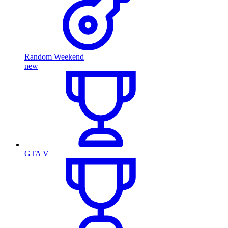
Random Weekend
new
GTA V