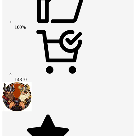
100%
14810