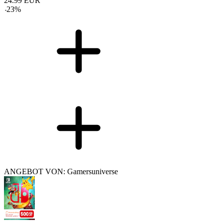
24.99
EUR
-
23
%
ANGEBOT VON: Gamersuniverse