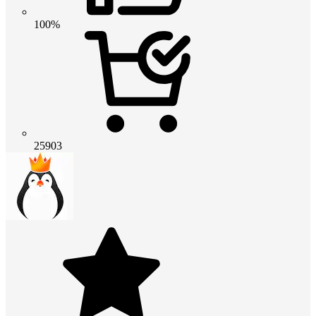
100%
25903