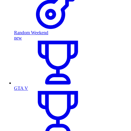
Random Weekend
new
GTA V