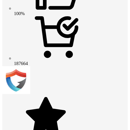
100%
187664