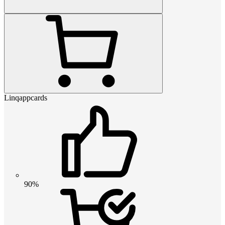
Linqappcards
90%