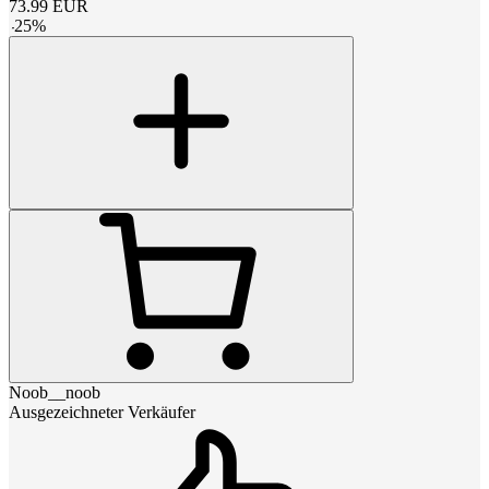
73.99
EUR
-
25
%
Noob__noob
Ausgezeichneter Verkäufer