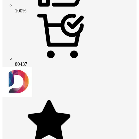
100%
80437