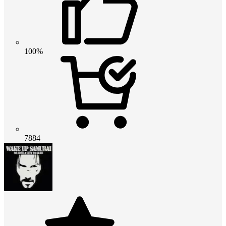
100%
7884