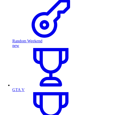
Random Weekend
new
GTA V