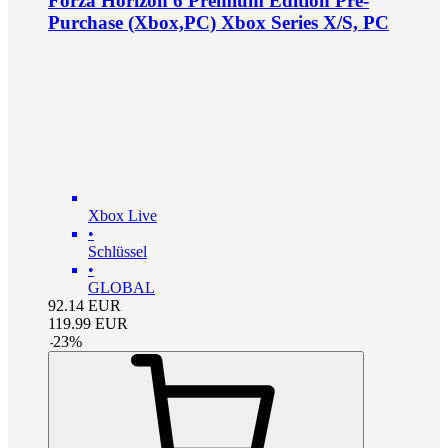
Forza Horizon 6 Premium Edition Pre-
Purchase (Xbox,PC) Xbox Series X/S, PC
Xbox Live
•
Schlüssel
•
GLOBAL
92.14
EUR
119.99
EUR
-
23
%