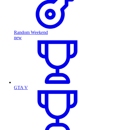
Random Weekend
new
GTA V