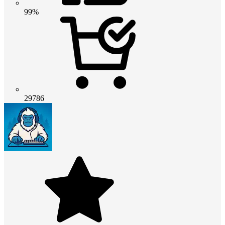
99%
29786