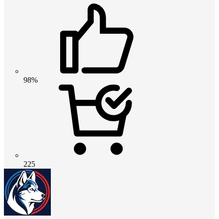
98%
225