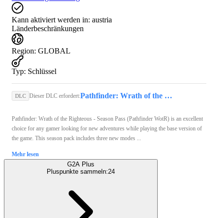
Kann aktiviert werden in:
austria
Länderbeschränkungen
Region
:
GLOBAL
Typ
:
Schlüssel
Pathfinder: Wrath of the Righteous (PC) - Steam Key - GLOBAL
Dieser DLC erfordert:
DLC
Pathfinder: Wrath of the Righteous - Season Pass (Pathfinder WotR) is an excellent
choice for any gamer looking for new adventures while playing the base version of
the game. This season pack includes three new modes ...
Mehr lesen
G2A Plus
Pluspunkte sammeln:
24