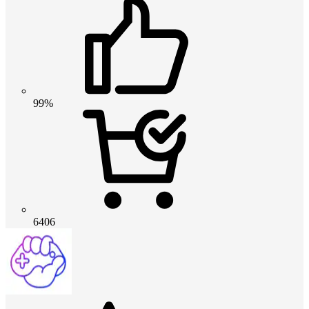
99%
6406