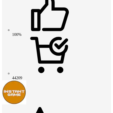
100%
44209