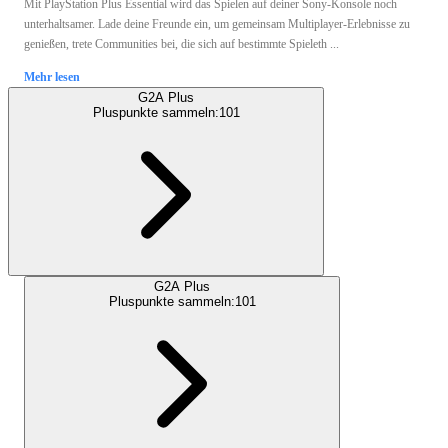
Mit PlayStation Plus Essential wird das Spielen auf deiner Sony-Konsole noch
unterhaltsamer. Lade deine Freunde ein, um gemeinsam Multiplayer-Erlebnisse zu
genießen, trete Communities bei, die sich auf bestimmte Spieleth ...
Mehr lesen
G2A Plus
Pluspunkte sammeln:
101
G2A Plus
Pluspunkte sammeln:
101