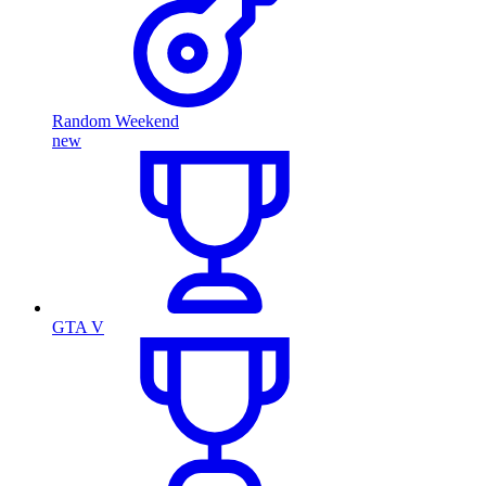
Random Weekend
new
GTA V