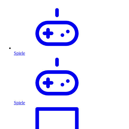
Spiele
Spiele