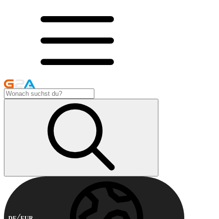
DE
EUR