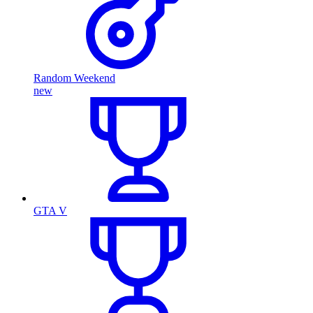
Random Weekend
new
GTA V