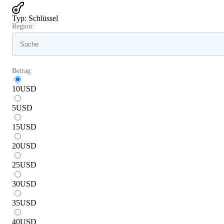
Typ
:
Schlüssel
Region:
Betrag:
10
USD
5
USD
15
USD
20
USD
25
USD
30
USD
35
USD
40
USD