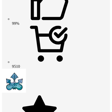
99%
9510