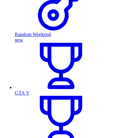
Random Weekend
new
GTA V