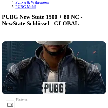
Punkte & Währungen
PUBG Mobil
PUBG New State 1500 + 80 NC -
NewState Schlüssel - GLOBAL
1
/
1
Plattform
: