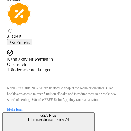
25
GBP
+
-5
+
-9
mehr.
Kann aktiviert werden in
Österreich
Länderbeschränkungen
Kobo Gift Cards 20 GBP can be used to shop at the Kobo eBookstore. Give
booklovers access to over 5 million eBooks and introduce them to a whole new
world of reading. With the FREE Kobo App they can read anytime, ...
Mehr lesen
G2A Plus
Pluspunkte sammeln:
74