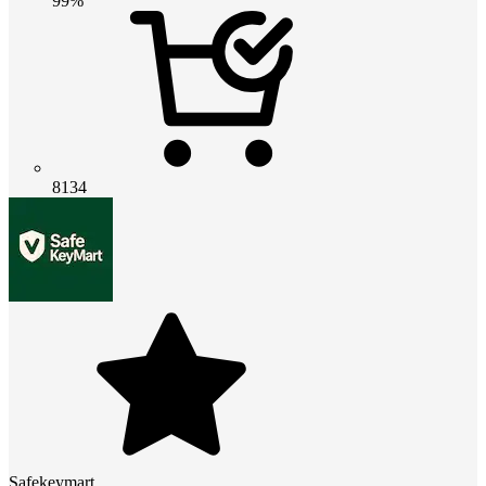
99%
8134
Safekeymart