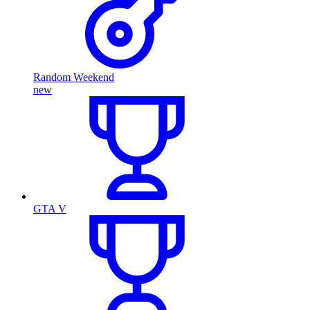
Random Weekend
new
GTA V