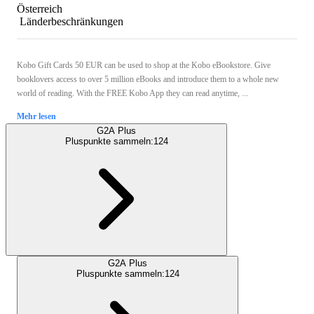
Österreich
Länderbeschränkungen
Kobo Gift Cards 50 EUR can be used to shop at the Kobo eBookstore. Give
booklovers access to over 5 million eBooks and introduce them to a whole new
world of reading. With the FREE Kobo App they can read anytime, ...
Mehr lesen
G2A Plus
Pluspunkte sammeln:
124
G2A Plus
Pluspunkte sammeln:
124