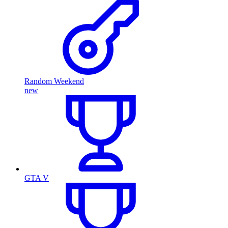
Random Weekend
new
GTA V