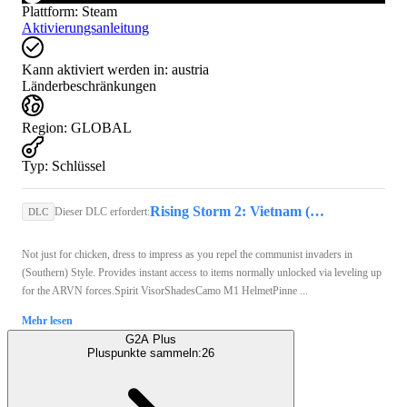
Plattform
:
Steam
Aktivierungsanleitung
Kann aktiviert werden in:
austria
Länderbeschränkungen
Region
:
GLOBAL
Typ
:
Schlüssel
Rising Storm 2: Vietnam (PC) - Steam Key - GLOBAL
Dieser DLC erfordert:
DLC
Not just for chicken, dress to impress as you repel the communist invaders in
(Southern) Style. Provides instant access to items normally unlocked via leveling up
for the ARVN forces.Spirit VisorShadesCamo M1 HelmetPinne ...
Mehr lesen
G2A Plus
Pluspunkte sammeln:
26