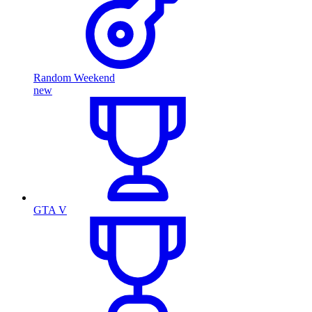
Random Weekend
new
GTA V