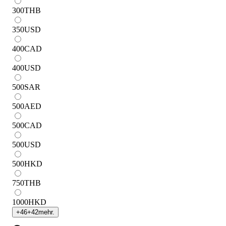
300
THB
350
USD
400
CAD
400
USD
500
SAR
500
AED
500
CAD
500
USD
500
HKD
750
THB
1000
HKD
+
46
+
42
mehr.