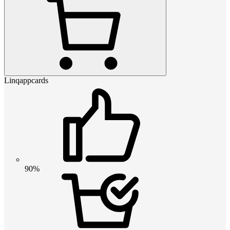
Linqappcards
90%