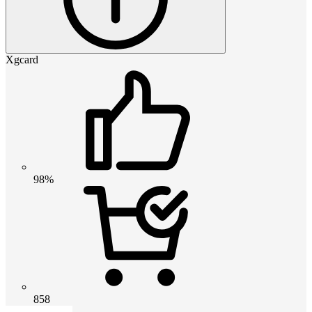
Xgcard
98%
858