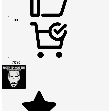
100%
7853