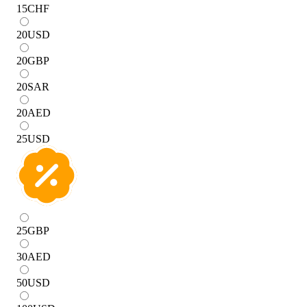
15
CHF
20
USD
20
GBP
20
SAR
20
AED
25
USD
25
GBP
30
AED
50
USD