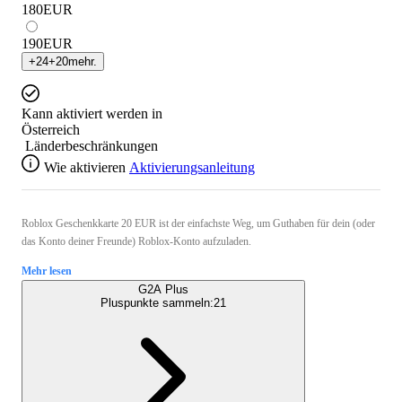
180
EUR
190
EUR
+
24
+
20
mehr.
Kann aktiviert werden in
Österreich
Länderbeschränkungen
Wie aktivieren
Aktivierungsanleitung
Roblox Geschenkkarte 20 EUR ist der einfachste Weg, um Guthaben für dein (oder
das Konto deiner Freunde) Roblox-Konto aufzuladen.
Mehr lesen
G2A Plus
Pluspunkte sammeln:
21