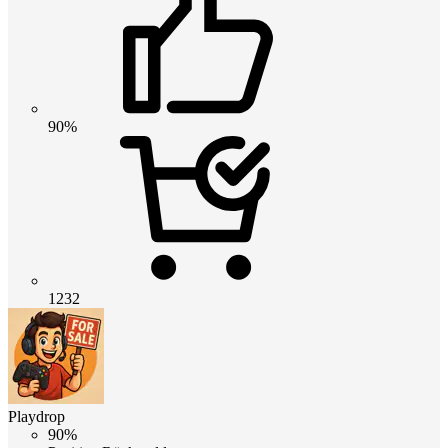
90%
1232
Playdrop
90%