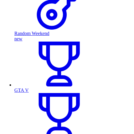
Random Weekend
new
GTA V