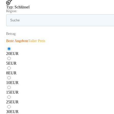
Typ
:
Schlüssel
Region:
Betrag:
Beste Angebote
Toller Preis
20
EUR
5
EUR
8
EUR
10
EUR
15
EUR
25
EUR
30
EUR