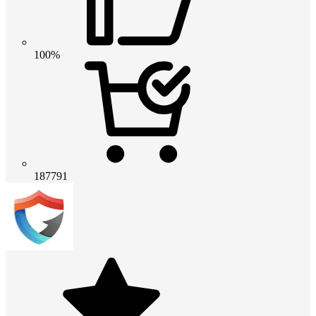
100%
187791