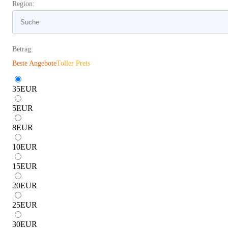
Region:
Betrag:
Beste Angebote
Toller Preis
35
EUR
5
EUR
8
EUR
10
EUR
15
EUR
20
EUR
25
EUR
30
EUR