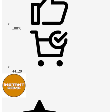
100%
44129