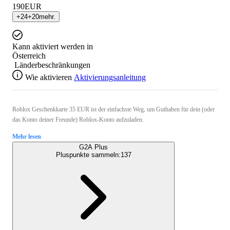
190
EUR
+
24
+
20
mehr.
Kann aktiviert werden in
Österreich
Länderbeschränkungen
Wie aktivieren
Aktivierungsanleitung
Roblox Geschenkkarte 35 EUR ist der einfachste Weg, um Guthaben für dein (oder
das Konto deiner Freunde) Roblox-Konto aufzuladen.
Mehr lesen
G2A Plus
Pluspunkte sammeln:
137