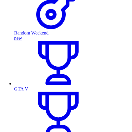
Random Weekend
new
GTA V