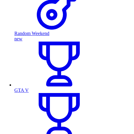
Random Weekend
new
GTA V