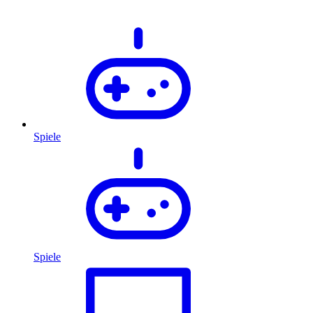
Spiele
Spiele