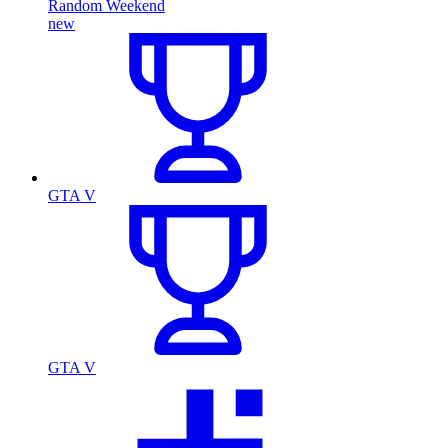
Random Weekend
new
GTA V
GTA V