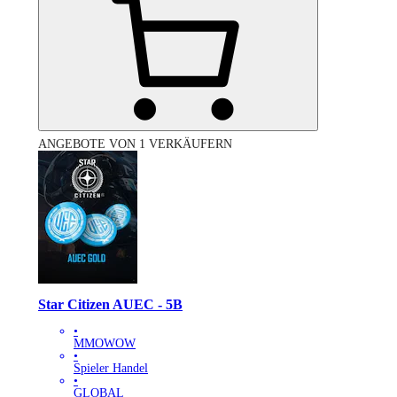
ANGEBOTE VON 1 VERKÄUFERN
Star Citizen AUEC - 5B
•
MMOWOW
•
Spieler Handel
•
GLOBAL