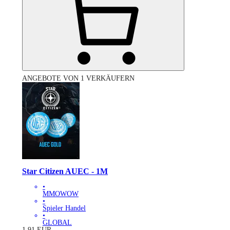
ANGEBOTE VON 1 VERKÄUFERN
Star Citizen AUEC - 1M
•
MMOWOW
•
Spieler Handel
•
GLOBAL
1.91
EUR