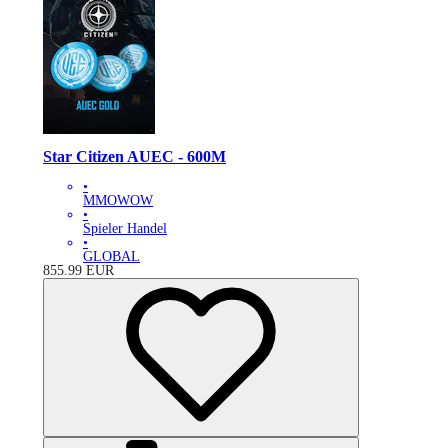
Star Citizen AUEC - 600M
•
MMOWOW
•
Spieler Handel
•
GLOBAL
855.99
EUR