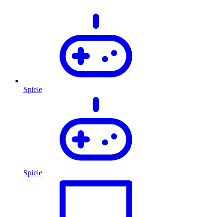
Spiele
Spiele