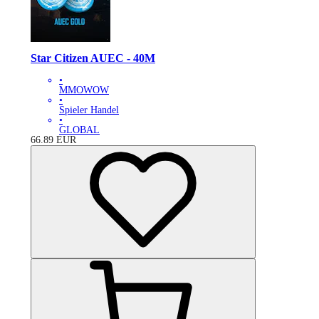
Star Citizen AUEC - 40M
•
MMOWOW
•
Spieler Handel
•
GLOBAL
66.89
EUR