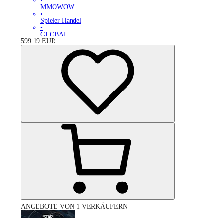
•
MMOWOW
•
Spieler Handel
•
GLOBAL
599.19
EUR
ANGEBOTE VON 1 VERKÄUFERN