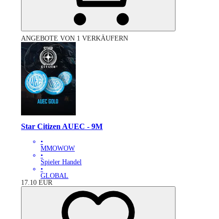
ANGEBOTE VON 1 VERKÄUFERN
Star Citizen AUEC - 9M
•
MMOWOW
•
Spieler Handel
•
GLOBAL
17.10
EUR