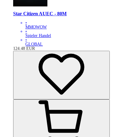
Star Citizen AUEC - 80M
•
MMOWOW
•
Spieler Handel
•
GLOBAL
124.48
EUR