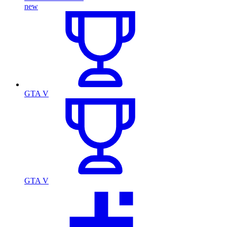
new
GTA V
GTA V