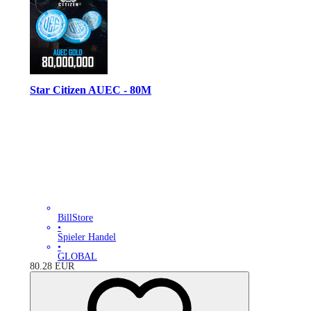
Star Citizen AUEC - 80M
BillStore
•
Spieler Handel
•
GLOBAL
80.28
EUR