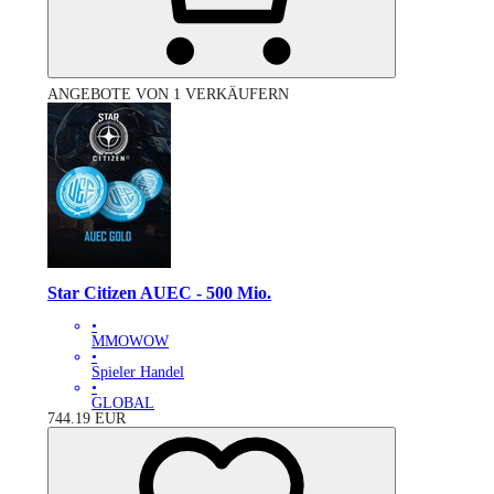
ANGEBOTE VON 1 VERKÄUFERN
Star Citizen AUEC - 500 Mio.
•
MMOWOW
•
Spieler Handel
•
GLOBAL
744.19
EUR