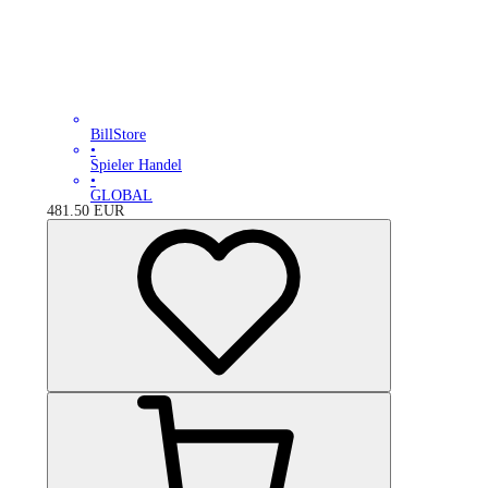
BillStore
•
Spieler Handel
•
GLOBAL
481.50
EUR