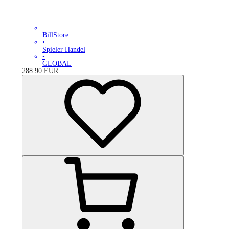
BillStore
•
Spieler Handel
•
GLOBAL
288.90
EUR