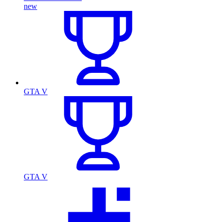
new
GTA V
GTA V