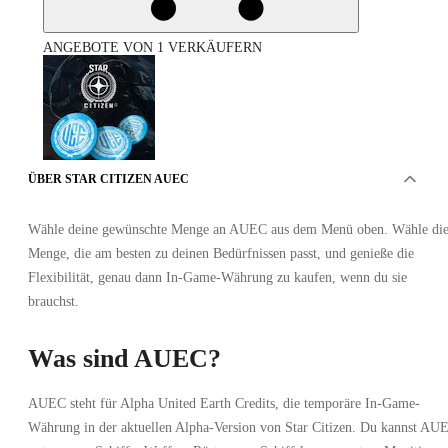
ANGEBOTE VON 1 VERKÄUFERN
ÜBER STAR CITIZEN AUEC
Star Citizen AUEC - 100M
Wähle deine gewünschte Menge an AUEC aus dem Menü oben. Wähle di
Menge, die am besten zu deinen Bedürfnissen passt, und genieße die
•
MMOWOW
Flexibilität, genau dann In-Game-Währung zu kaufen, wenn du sie
•
Spieler Handel
brauchst.
•
GLOBAL
187.39
EUR
Was sind AUEC?
AUEC steht für Alpha United Earth Credits, die temporäre In-Game-
Währung in der aktuellen Alpha-Version von Star Citizen. Du kannst AU