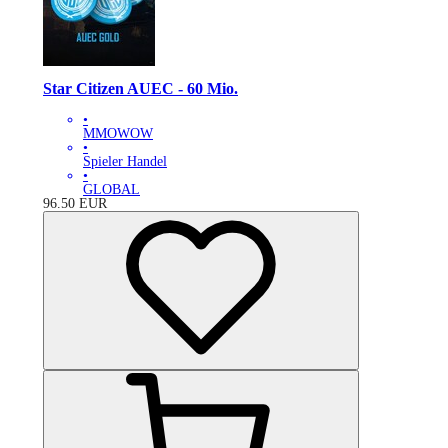
Star Citizen AUEC - 60 Mio.
•
MMOWOW
•
Spieler Handel
•
GLOBAL
96.50
EUR