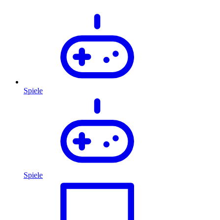
Spiele
Spiele