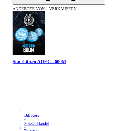
ANGEBOTE VON 1 VERKÄUFERN
Star Citizen AUEC - 600M
BillStore
•
Spieler Handel
•