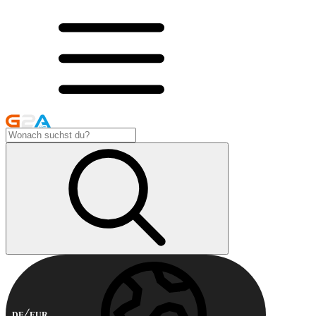
DE
EUR