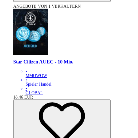
ANGEBOTE VON 1 VERKÄUFERN
Star Citizen AUEC - 10 Mio.
•
MMOWOW
•
Spieler Handel
•
GLOBAL
18.46
EUR