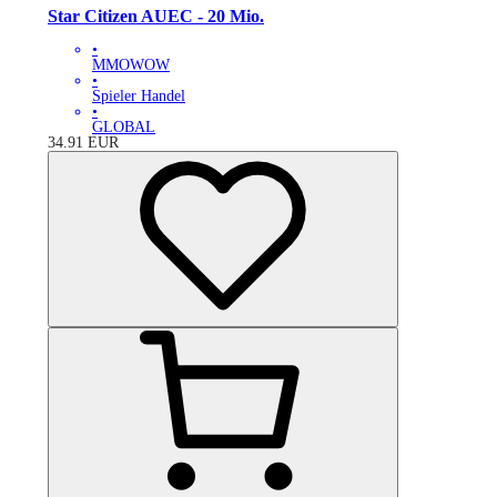
Star Citizen AUEC - 20 Mio.
•
MMOWOW
•
Spieler Handel
•
GLOBAL
34.91
EUR