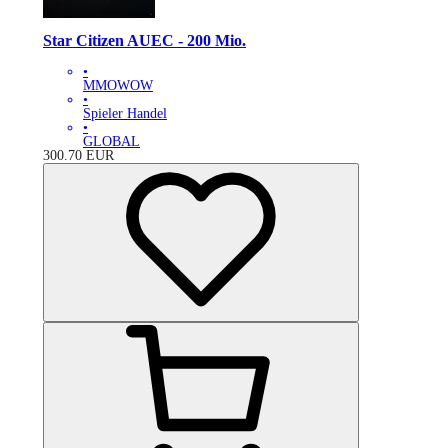
Star Citizen AUEC - 200 Mio.
•
MMOWOW
•
Spieler Handel
•
GLOBAL
300.70
EUR