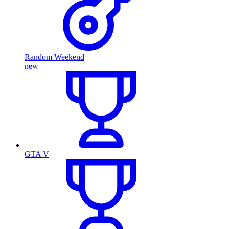
Random Weekend
new
GTA V