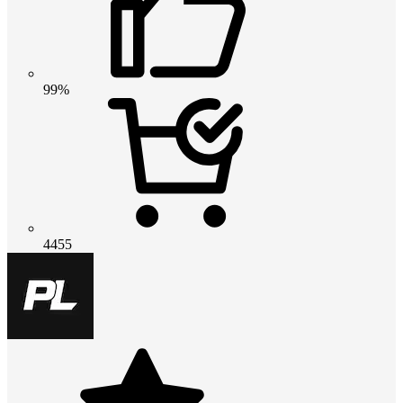
99%
4455