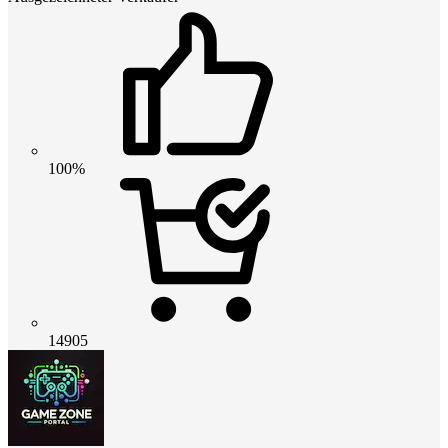
100%
14905