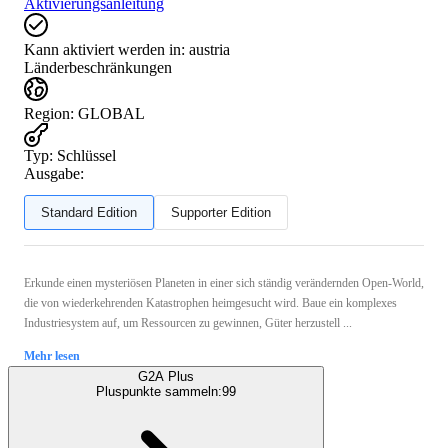
Aktivierungsanleitung
Kann aktiviert werden in:
austria
Länderbeschränkungen
Region
:
GLOBAL
Typ
:
Schlüssel
Ausgabe:
Standard Edition
Supporter Edition
Erkunde einen mysteriösen Planeten in einer sich ständig verändernden Open-World,
die von wiederkehrenden Katastrophen heimgesucht wird. Baue ein komplexes
Industriesystem auf, um Ressourcen zu gewinnen, Güter herzustell ...
Mehr lesen
G2A Plus
Pluspunkte sammeln:
99